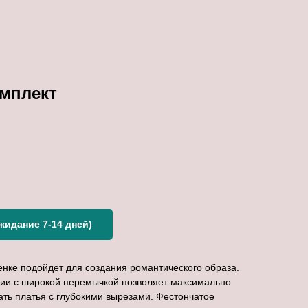
омплект
идание 7-14 дней)
енке подойдет для создания романтического образа.
нии с широкой перемычкой позволяет максимально
вать платья с глубокими вырезами. Фестончатое