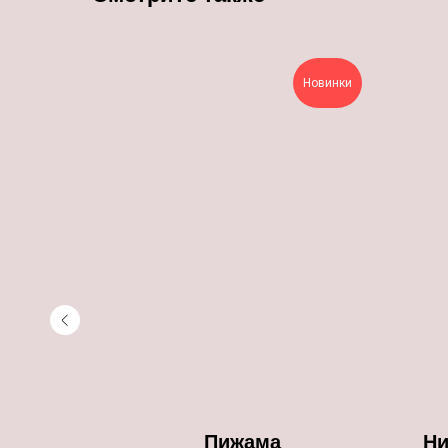
Новинки
Новинки
тки
Пижама
Ни