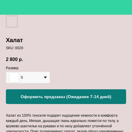
Халат
SKU:
0020
2 800
р.
Размер
S
Оформить предзаказ (Ожидание 7-14 дней)
Халат из 100% тенселя подарит ощущение нежности и комфорта
каждый день. Мягкая, дышащая ткань идеально ложится по телу, а
кружево шантильи на рукавах и по низу добавляет утончённой
элегантности. Пояс подчеркивает силуэт, делая образ одновременно